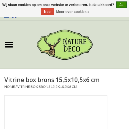
Wij slaan cookies op om onze website te verbeteren. Is dat akkoord?
Ja
Nee
Meer over cookies »
0 Artikelen - €0,00
Home
Over ons
Workshop
Nieuw
Vitrine box brons 15,5x10,5x6 cm
HOME
/
VITRINE BOX BRONS 15,5X10,5X6 CM
Sieraden
Vlinders
Insecten