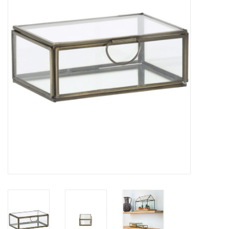
Prepareerbenodigdheden
Lijsten & Stolpen
Schedels & skeletten
Huiden & vachten
Opgezette dieren
Schelpen
Hout decoratie
Hoorns & Geweien