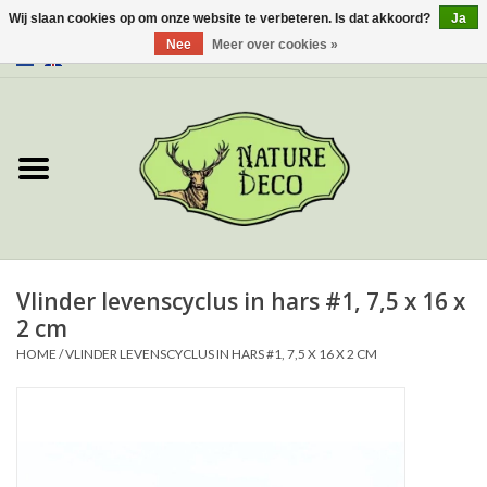
Wij slaan cookies op om onze website te verbeteren. Is dat akkoord?
Ja
Nee
Meer over cookies »
0 Artikelen - €0,00
Home
Over ons
Workshop
Nieuw
Vlinder levenscyclus in hars #1, 7,5 x 16 x
2 cm
Sieraden
HOME
/
VLINDER LEVENSCYCLUS IN HARS #1, 7,5 X 16 X 2 CM
Vlinders
Insecten