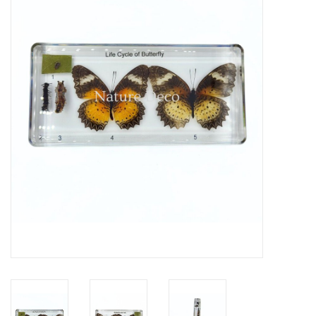
Prepareerbenodigdheden
Lijsten & Stolpen
Schedels & skeletten
Huiden & vachten
Opgezette dieren
Schelpen
Hout decoratie
Hoorns & Geweien