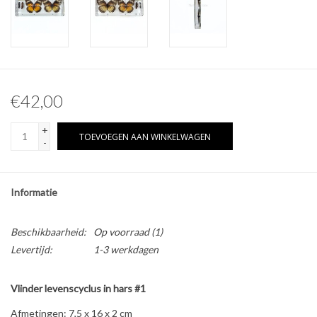
Overige naturalia
Hars Naturalia
€42,00
Pokémon
+
TOEVOEGEN AAN WINKELWAGEN
-
Informatie
Beschikbaarheid:
Op voorraad
(1)
Levertijd:
1-3 werkdagen
Vlinder levenscyclus in hars #1
Afmetingen: 7,5 x 16 x 2 cm