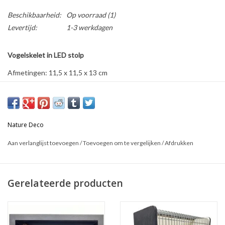
Beschikbaarheid:
Op voorraad
(1)
Levertijd:
1-3 werkdagen
Vogelskelet in LED stolp
Afmetingen: 11,5 x 11,5 x 13 cm
Dit is een natuurproduct, het geleverde product kan afwijken van
de foto.
Nature Deco
Aan verlanglijst toevoegen
/
Toevoegen om te vergelijken
/
Afdrukken
Gerelateerde producten