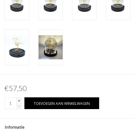
Overige naturalia
Hars Naturalia
Pokémon
€57,50
+
TOEVOEGEN AAN WINKELWAGEN
-
Informatie