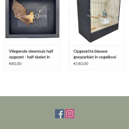
Vliegende vleermuis half
Opgezette blauwe
opgezet - half skelet in
grasparkiet in vogelkooi
luxe 3D lijst
€80,00
€140,00