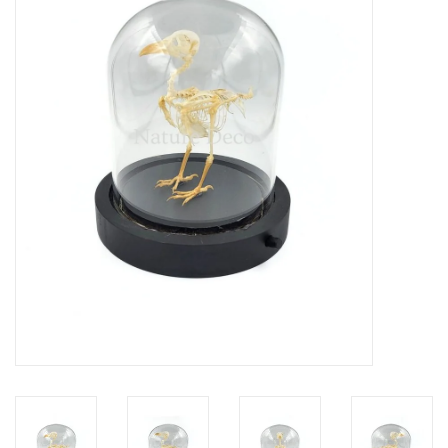
Prepareerbenodigdheden
Lijsten & Stolpen
Schedels & skeletten
Huiden & vachten
Opgezette dieren
Schelpen
Hout decoratie
Hoorns & Geweien