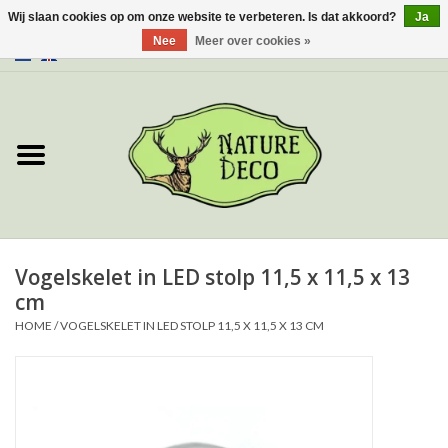
Wij slaan cookies op om onze website te verbeteren. Is dat akkoord?
Ja
Nee
Meer over cookies »
0 Artikelen - €0,00
Home
Over ons
Workshop
Nieuw
Vogelskelet in LED stolp 11,5 x 11,5 x 13
cm
Sieraden
HOME
/
VOGELSKELET IN LED STOLP 11,5 X 11,5 X 13 CM
Vlinders
Insecten