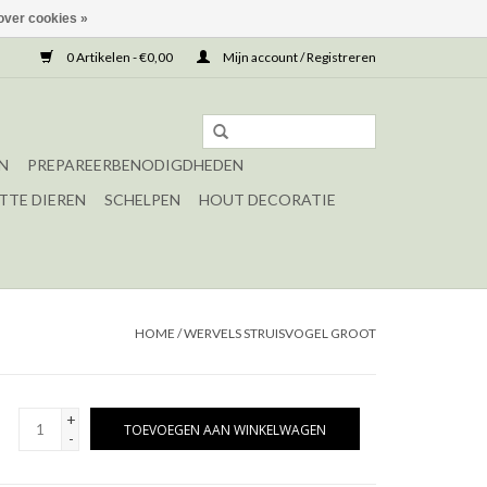
over cookies »
0 Artikelen - €0,00
Mijn account / Registreren
N
PREPAREERBENODIGDHEDEN
TTE DIEREN
SCHELPEN
HOUT DECORATIE
HOME
/
WERVELS STRUISVOGEL GROOT
+
TOEVOEGEN AAN WINKELWAGEN
-