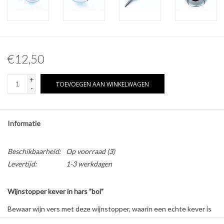
Overige naturalia
Hars Naturalia
€12,50
Pokémon
+
TOEVOEGEN AAN WINKELWAGEN
-
Informatie
Beschikbaarheid:
Op voorraad
(3)
Levertijd:
1-3 werkdagen
Wijnstopper kever in hars "bol"
Bewaar wijn vers met deze wijnstopper, waarin een echte kever is
verwerkt in hars.