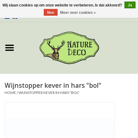
Wij slaan cookies op om onze website te verbeteren. Is dat akkoord?
Ja
Nee
Meer over cookies »
0 Artikelen - €0,00
Home
Over ons
Workshop
Nieuw
Wijnstopper kever in hars "bol"
HOME
/
WIJNSTOPPER KEVER IN HARS "BOL"
Sieraden
Vlinders
Insecten