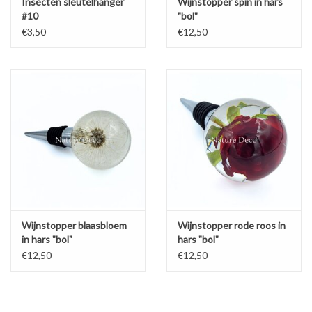
Insecten sleutelhanger
Wijnstopper spin in hars
#10
"bol"
€3,50
€12,50
Wijnstopper blaasbloem
Wijnstopper rode roos in
in hars "bol"
hars "bol"
€12,50
€12,50