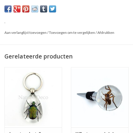
Afmetingen: 4,5 x 4,5 x 10 cm
*Dit is een natuurproduct, het geleverde product kan afwijken van
.
de foto.
Aan verlanglijst toevoegen
/
Toevoegen om te vergelijken
/
Afdrukken
Gerelateerde producten