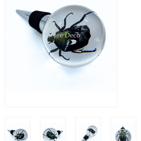
Prepareerbenodigdheden
Lijsten & Stolpen
Schedels & skeletten
Huiden & vachten
Opgezette dieren
Schelpen
Hout decoratie
Hoorns & Geweien