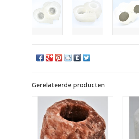
Gerelateerde producten
Rood zoutsteen waxinelichthouder
Wi
TOEVOEGEN AAN WINKELWAGEN
TO