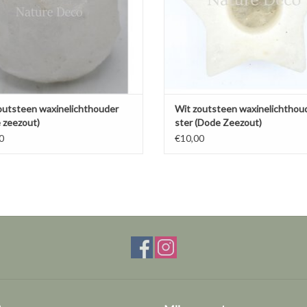
outsteen waxinelichthouder
Wit zoutsteen waxinelichthou
 zeezout)
ster (Dode Zeezout)
0
€10,00