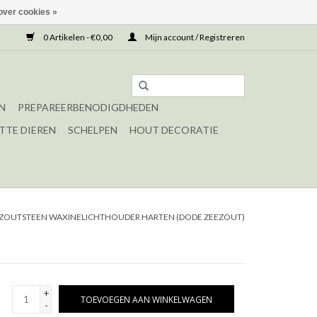
over cookies »
0 Artikelen - €0,00
Mijn account / Registreren
N
PREPAREERBENODIGDHEDEN
TTE DIEREN
SCHELPEN
HOUT DECORATIE
 ZOUTSTEEN WAXINELICHTHOUDER HARTEN (DODE ZEEZOUT)
+
TOEVOEGEN AAN WINKELWAGEN
-