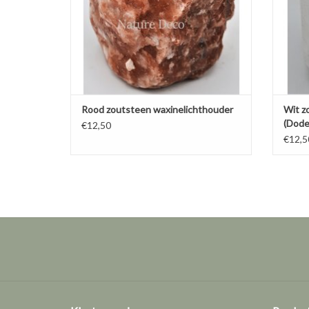
Rood zoutsteen waxinelichthouder
Wit z
(Dode
€12,50
€12,5