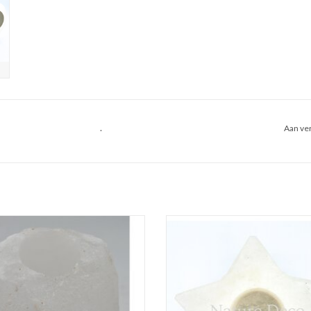
.
Aan ver
t zoutsteen waxinelichthouder
Wit zoutsteen waxinelichthouder
EVOEGEN AAN WINKELWAGEN
TOEVOEGEN AAN WINKELWA