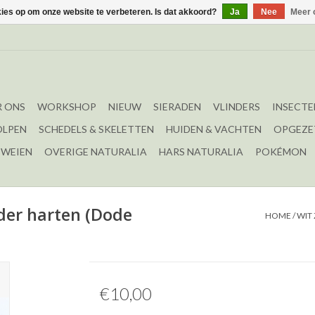
kies op om onze website te verbeteren. Is dat akkoord?
Ja
Nee
Meer 
 ONS
WORKSHOP
NIEUW
SIERADEN
VLINDERS
INSECTE
OLPEN
SCHEDELS & SKELETTEN
HUIDEN & VACHTEN
OPGEZE
EWEIEN
OVERIGE NATURALIA
HARS NATURALIA
POKÉMON
der harten (Dode
HOME
/
WIT
€10,00