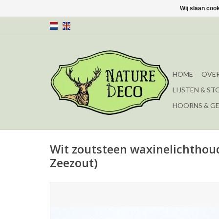
Wij slaan coo
HOME
OVER
LIJSTEN & ST
HOORNS & G
Wit zoutsteen waxinelichthou
Zeezout)