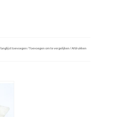
langlijst toevoegen
/
Toevoegen om te vergelijken
/
Afdrukken
 ster
GEN