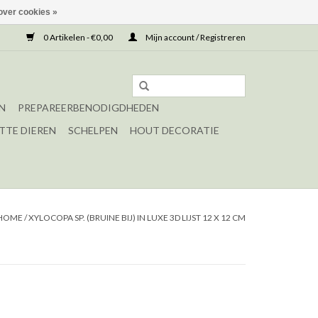
over cookies »
0 Artikelen - €0,00
Mijn account / Registreren
N
PREPAREERBENODIGDHEDEN
TTE DIEREN
SCHELPEN
HOUT DECORATIE
HOME
/
XYLOCOPA SP. (BRUINE BIJ) IN LUXE 3D LIJST 12 X 12 CM