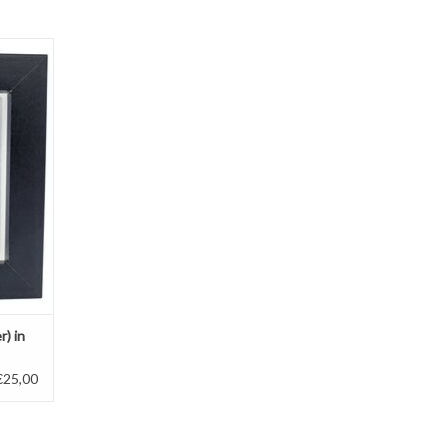
luxe 3D
GEN
r) in
€25,00