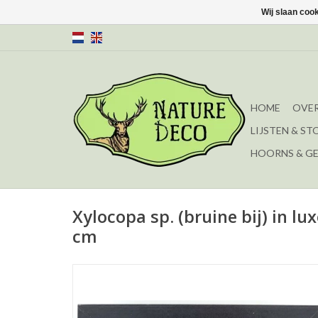
Wij slaan coo
HOME
OVER
LIJSTEN & ST
HOORNS & G
Xylocopa sp. (bruine bij) in lux
cm