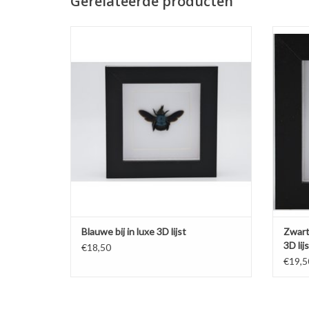
Gerelateerde producten
Blauwe bij in luxe 3D lijst 12 x 12cm
Zwarte b
TOEVOEGEN AAN WINKELWAGEN
TO
Blauwe bij in luxe 3D lijst
Zwarte
3D lij
€18,50
€19,5