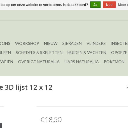
kies op om onze website te verbeteren. Is dat akkoord?
Ja
Nee
Meer 
 ONS
WORKSHOP
NIEUW
SIERADEN
VLINDERS
INSECTE
OLPEN
SCHEDELS & SKELETTEN
HUIDEN & VACHTEN
OPGEZE
EWEIEN
OVERIGE NATURALIA
HARS NATURALIA
POKÉMON
e 3D lijst 12 x 12
€18,50