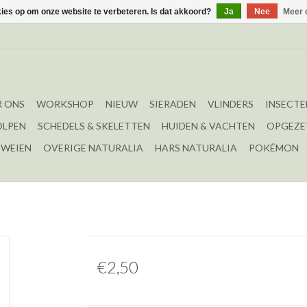
kies op om onze website te verbeteren. Is dat akkoord?
Ja
Nee
Meer 
 ONS
WORKSHOP
NIEUW
SIERADEN
VLINDERS
INSECTE
OLPEN
SCHEDELS & SKELETTEN
HUIDEN & VACHTEN
OPGEZE
EWEIEN
OVERIGE NATURALIA
HARS NATURALIA
POKÉMON
€2,50