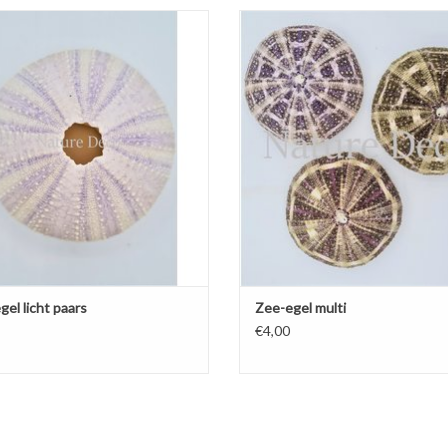
Zee-egel lichtpaars
Zee-egel multi groot
EVOEGEN AAN WINKELWAGEN
el licht paars
Zee-egel multi
€4,00