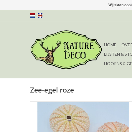
Wij slaan coo
HOME
OVER
LIJSTEN & ST
HOORNS & G
Zee-egel roze