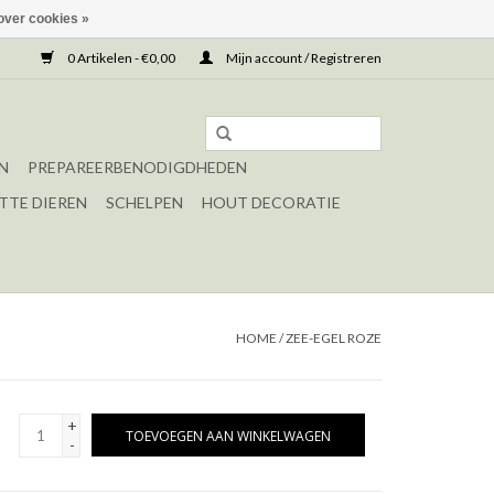
over cookies »
0 Artikelen - €0,00
Mijn account / Registreren
N
PREPAREERBENODIGDHEDEN
TTE DIEREN
SCHELPEN
HOUT DECORATIE
HOME
/
ZEE-EGEL ROZE
+
TOEVOEGEN AAN WINKELWAGEN
-