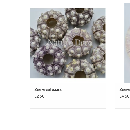
Zee-egel paars
TOEVOEGEN AAN WINKELWAGEN
TO
Zee-egel paars
Zee-eg
€2,50
€4,50