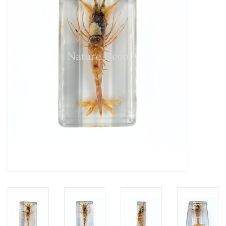
Prepareerbenodigdheden
Lijsten & Stolpen
Schedels & skeletten
Huiden & vachten
Opgezette dieren
Schelpen
Hout decoratie
Hoorns & Geweien