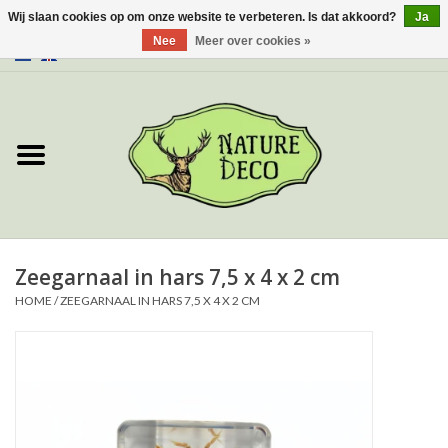
Wij slaan cookies op om onze website te verbeteren. Is dat akkoord?
Ja
Nee
Meer over cookies »
0 Artikelen - €0,00
Home
Over ons
Workshop
Nieuw
Zeegarnaal in hars 7,5 x 4 x 2 cm
HOME
/
ZEEGARNAAL IN HARS 7,5 X 4 X 2 CM
Sieraden
Vlinders
Insecten