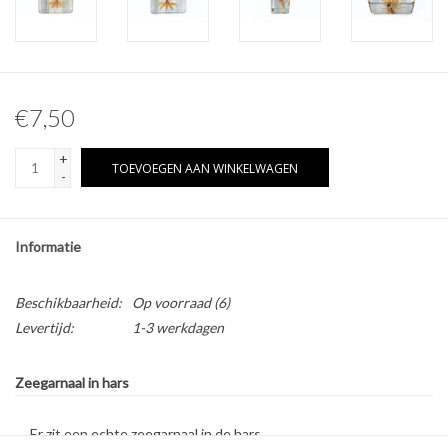
Overige naturalia
Hars Naturalia
€7,50
+
TOEVOEGEN AAN WINKELWAGEN
-
Informatie
Beschikbaarheid:
Op voorraad
(6)
Levertijd:
1-3 werkdagen
Zeegarnaal in hars
Er zit een echte zeegarnaal in de hars.